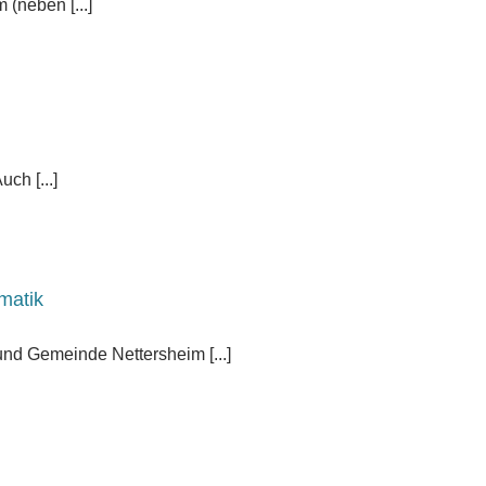
(neben [...]
ch [...]
matik
nd Gemeinde Nettersheim [...]