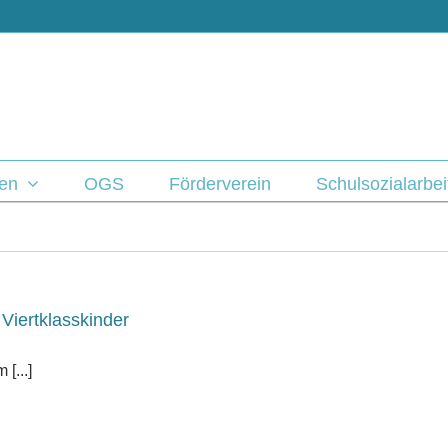
ben
OGS
Förderverein
Schulsozialarbei
Viertklasskinder
[...]