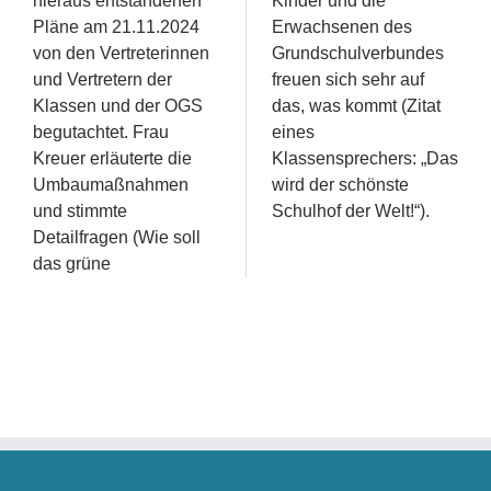
hieraus entstandenen
Kinder und die
Pläne am 21.11.2024
Erwachsenen des
von den Vertreterinnen
Grundschulverbundes
und Vertretern der
freuen sich sehr auf
Klassen und der OGS
das, was kommt (Zitat
begutachtet. Frau
eines
Kreuer erläuterte die
Klassensprechers: „Das
Umbaumaßnahmen
wird der schönste
und stimmte
Schulhof der Welt!“).
Detailfragen (Wie soll
das grüne