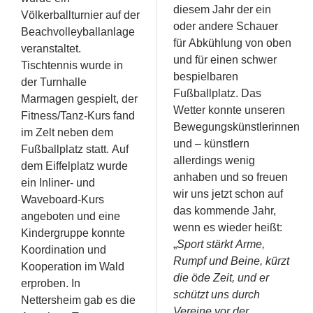
diesem Jahr der ein
Völkerballturnier auf der
oder andere Schauer
Beachvolleyballanlage
für Abkühlung von oben
veranstaltet.
und für einen schwer
Tischtennis wurde in
bespielbaren
der Turnhalle
Fußballplatz. Das
Marmagen gespielt, der
Wetter konnte unseren
Fitness/Tanz-Kurs fand
Bewegungskünstlerinnen
im Zelt neben dem
und – künstlern
Fußballplatz statt. Auf
allerdings wenig
dem Eiffelplatz wurde
anhaben und so freuen
ein Inliner- und
wir uns jetzt schon auf
Waveboard-Kurs
das kommende Jahr,
angeboten und eine
wenn es wieder heißt:
Kindergruppe konnte
„
Sport stärkt Arme,
Koordination und
Rumpf und Beine, kürzt
Kooperation im Wald
die öde Zeit, und er
erproben. In
schützt uns durch
Nettersheim gab es die
Vereine vor der