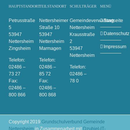
HAUPTSTANDORT
TEILSTANDORT
SCHULTRÄGER
MENÜ
Petrusstraße
Nettersheimer
Gemeindeverwaltung
Startseite
5
Straße 10
Nettersheim
Datenschutz
53947
53947
Krausstraße
Nettersheim
Nettersheim
2
Impressum
Zingsheim
Marmagen
53947
Nettersheim
Telefon:
Telefon:
02486 –
02486 –
Telefon:
73 27
85 72
02486 –
Fax:
Fax:
78 0
02486 –
02486 –
800 866
800 868
Copyright 2019
Grundschulverbund Gemeinde
Nettersheim
in Zusammenarbeit mit
Dzubiel-IT-