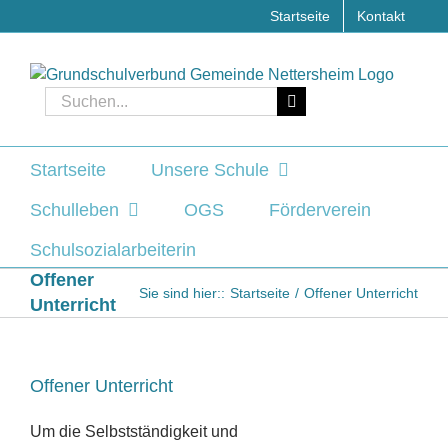
Zum
Startseite
Kontakt
Inhalt
springen
Suche
nach:
Startseite
Unsere Schule
Schulleben
OGS
Förderverein
Schulsozialarbeiterin
Offener
Sie sind hier::
Startseite
Offener Unterricht
Unterricht
Offener Unterricht
Um die Selbstständigkeit und