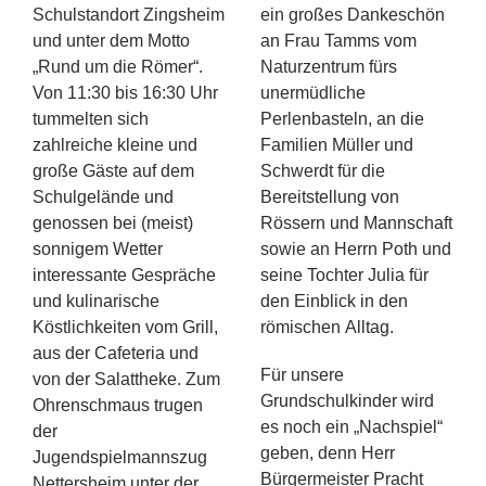
Schulstandort Zingsheim
ein großes Dankeschön
und unter dem Motto
an Frau Tamms vom
„Rund um die Römer“.
Naturzentrum fürs
Von 11:30 bis 16:30 Uhr
unermüdliche
tummelten sich
Perlenbasteln, an die
zahlreiche kleine und
Familien Müller und
große Gäste auf dem
Schwerdt für die
Schulgelände und
Bereitstellung von
genossen bei (meist)
Rössern und Mannschaft
sonnigem Wetter
sowie an Herrn Poth und
interessante Gespräche
seine Tochter Julia für
und kulinarische
den Einblick in den
Köstlichkeiten vom Grill,
römischen Alltag.
aus der Cafeteria und
Für unsere
von der Salattheke. Zum
Grundschulkinder wird
Ohrenschmaus trugen
es noch ein „Nachspiel“
der
geben, denn Herr
Jugendspielmannszug
Bürgermeister Pracht
Nettersheim unter der