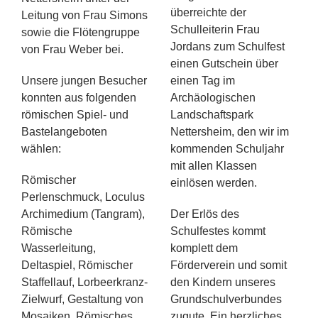
überreichte der
Leitung von Frau Simons
Schulleiterin Frau
sowie die Flötengruppe
Jordans zum Schulfest
von Frau Weber bei.
einen Gutschein über
Unsere jungen Besucher
einen Tag im
konnten aus folgenden
Archäologischen
römischen Spiel- und
Landschaftspark
Bastelangeboten
Nettersheim, den wir im
wählen:
kommenden Schuljahr
mit allen Klassen
Römischer
einlösen werden.
Perlenschmuck, Loculus
Archimedium (Tangram),
Der Erlös des
Römische
Schulfestes kommt
Wasserleitung,
komplett dem
Deltaspiel, Römischer
Förderverein und somit
Staffellauf, Lorbeerkranz-
den Kindern unseres
Zielwurf, Gestaltung von
Grundschulverbundes
Mosaiken, Römisches
zugute. Ein herzliches