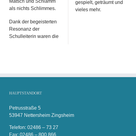
Matsch und Schlamm
gespielt, geträumt und
als nichts Schlimmes.
vieles mehr.
Dank der begeisterten
Resonanz der
Schulleiterin waren die
HAUPTSTANDORT
Petrusstraße 5
53947 Nettersheim Zingsheim
Telefon: 02486 – 73 27
Fax: 02486 – 800 866