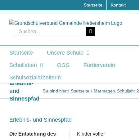
Zum
Startseite
Kontakt
Inhalt
springen
Suche
nach:
Startseite
Unsere Schule
Schulleben
OGS
Förderverein
Schulsozialarbeiterin
Erlebnis-
und
Sie sind hier::
Startseite
Marmagen
Schuljahr 
Sinnespfad
Erlebnis- und Sinnespfad
Die Entstehung des
Kinder voller